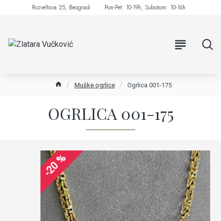
Ruzveltova 25, Beograd
Pon-Pet: 10-19h; Subotom: 10-16h
Muške ogrlice
Ogrlica 001-175
OGRLICA 001-175
-20 %