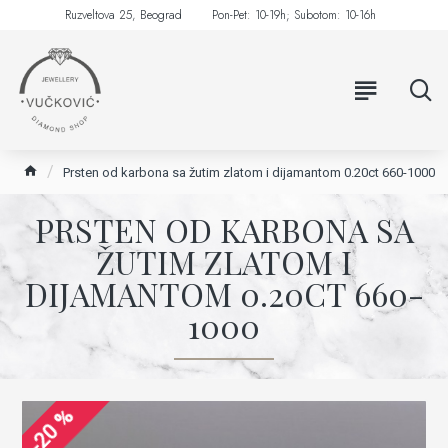
Ruzveltova 25, Beograd
Pon-Pet: 10-19h; Subotom: 10-16h
Prsten od karbona sa žutim zlatom i dijamantom 0.20ct 660-1000
PRSTEN OD KARBONA SA
ŽUTIM ZLATOM I
DIJAMANTOM 0.20CT 660-
1000
-20 %