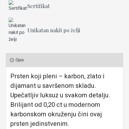
Sertifikat
Unikatan nakit po želji
Opis
Prsten koji pleni – karbon, zlato i
dijamant u savršenom skladu.
Upečatljiv luksuz u svakom detalju.
Brilijant od 0,20 ct u modernom
karbonskom okruženju čini ovaj
prsten jedinstvenim.