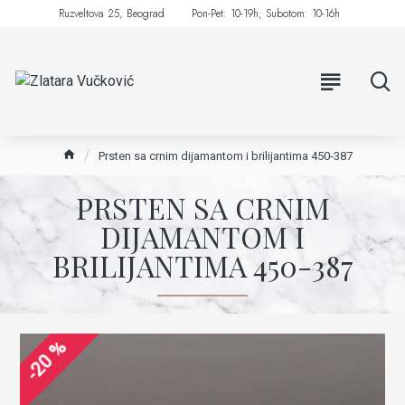
Ruzveltova 25, Beograd
Pon-Pet: 10-19h; Subotom: 10-16h
Prsten sa crnim dijamantom i brilijantima 450-387
PRSTEN SA CRNIM
DIJAMANTOM I
BRILIJANTIMA 450-387
-20 %