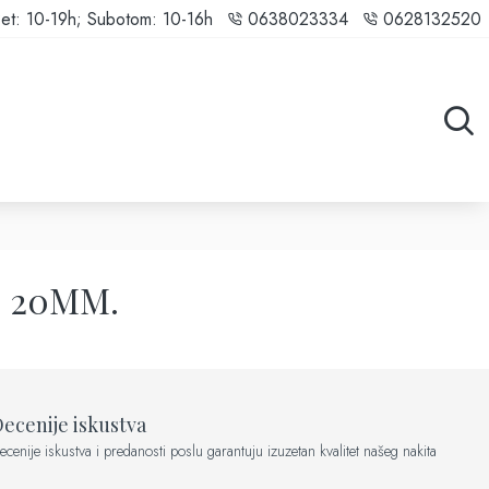
et: 10-19h; Subotom: 10-16h
0638023334
0628132520
. 20MM.
ecenije iskustva
ecenije iskustva i predanosti poslu garantuju izuzetan kvalitet našeg nakita