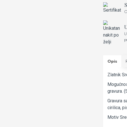
S
O
U
U
p
Opis
Zlatnik Sr
Mogućnost 
gravura. (
Gravura sa
cirilica, 
Motiv Sre