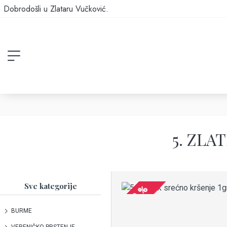
Dobrodošli u Zlataru Vučković.
5. ZLA
Sve kategorije
-20 %
BURME