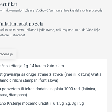
ertifikat
vim dokumentom Zlatara Vučković Vam garantuje kvalitet svojih proizvoda
nikatan nakit po želji
koliko želite nešto unikatno i jedinstveno, naši majstori su tu da Vaše želje
retvore u stvarnost
Recenzije
ećno krštenje 1g. 14 karata žuto zlato.
graviranja sa druge strane zlatnika. (ime ili datum) Gratis
Samo cirilicni štampani font slova)
 posvetom ili tekst. dodatna naplata 1000 rsd. (latinica,
pisana, štampana)
ćno Krštenje možemo uraditi i u 1,5g, 2g, 3g i 5g