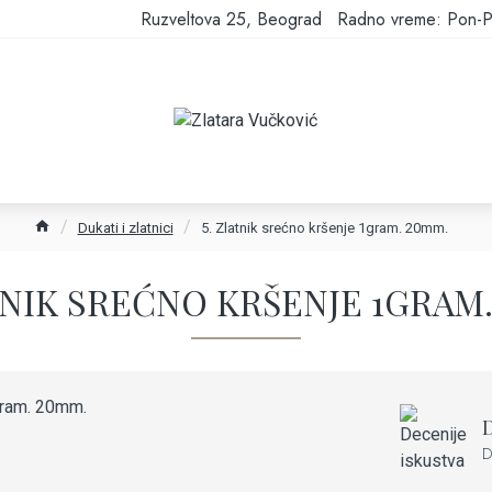
Ruzveltova 25, Beograd
Radno vreme: Pon-P
Dukati i zlatnici
5. Zlatnik srećno kršenje 1gram. 20mm.
TNIK SREĆNO KRŠENJE 1GRAM
D
D